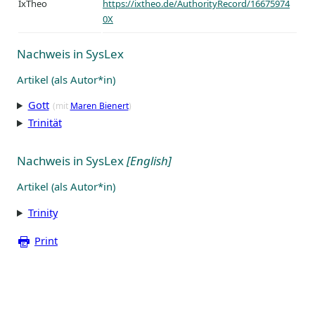
IxTheo
https://ixtheo.de/AuthorityRecord/16675974
0X
Nachweis in SysLex
Artikel (als Autor*in)
Gott
(mit
Maren Bienert
)
Trinität
Nachweis in SysLex
[English]
Artikel (als Autor*in)
Trinity
Print