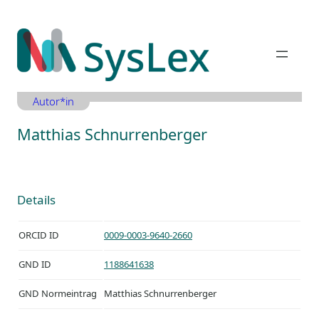
Zum
Inhalt
springen
Autor*in
Matthias Schnurrenberger
Details
ORCID ID
0009-0003-9640-2660
GND ID
1188641638
GND Normeintrag
Matthias Schnurrenberger