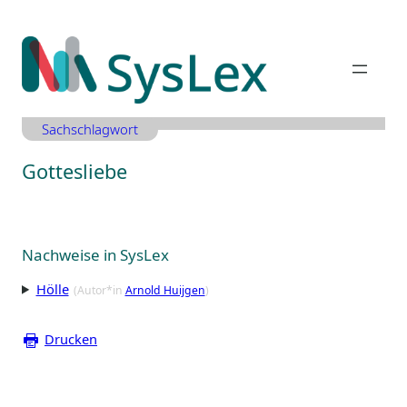
Zum
Inhalt
springen
Sachschlagwort
Gottesliebe
Nachweise in SysLex
Hölle
(Autor*in
Arnold Huijgen
)
Drucken