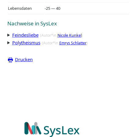
Lebensdaten
-25 — 40
Nachweise in SysLex
Feindesliebe
(Autor*in
Nicole Kunkel
)
Polytheismus
(Autor*in
Emrys Schlatter
)
Drucken