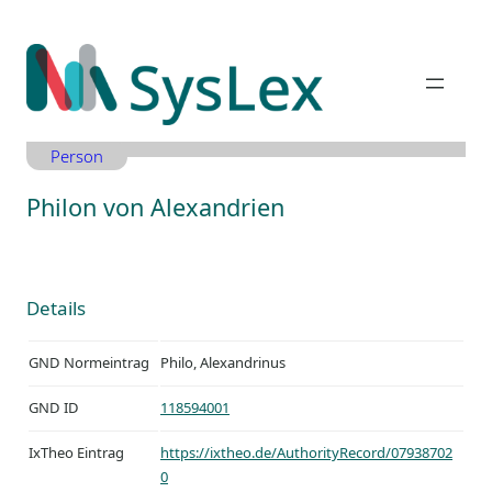
Zum
Inhalt
springen
Person
Philon von Alexandrien
Details
GND Normeintrag
Philo, Alexandrinus
GND ID
118594001
IxTheo Eintrag
https://ixtheo.de/AuthorityRecord/07938702
0