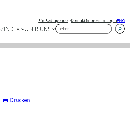
Für Beitragende
Kontakt
Impressum
Login
ENG
SUCHEN
-Z
INDEX
ÜBER UNS
Drucken