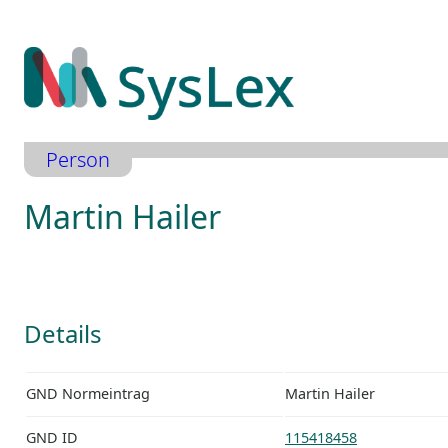
Zum
Inhalt
springen
Person
Martin Hailer
Details
GND Normeintrag
Martin Hailer
GND ID
115418458