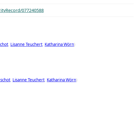
orityRecord/077240588
schot
Lisanne Teuchert
Katharina Wörn
)
rschot
Lisanne Teuchert
Katharina Wörn
)