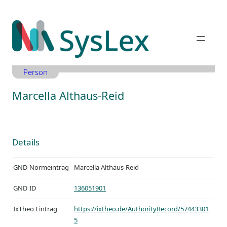
Zum
Inhalt
springen
Person
Marcella Althaus-Reid
Details
GND Normeintrag
Marcella Althaus-Reid
GND ID
136051901
IxTheo Eintrag
https://ixtheo.de/AuthorityRecord/57443301
5