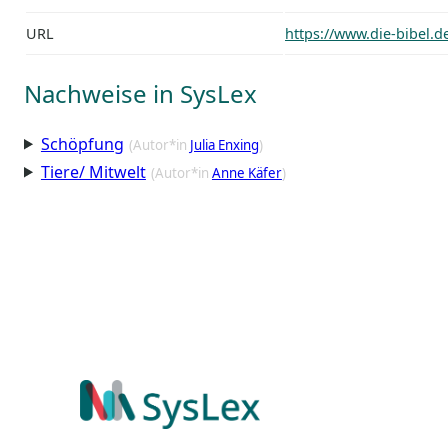
URL
https://www.die-bibel.d
Nachweise in SysLex
Schöpfung
(Autor*in
Julia Enxing
)
Tiere/ Mitwelt
(Autor*in
Anne Käfer
)