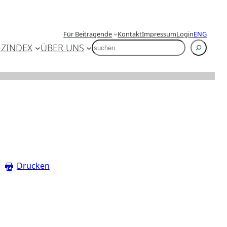
Für Beitragende
Kontakt
Impressum
Login
ENG
SUCHEN
-Z
INDEX
ÜBER UNS
Drucken