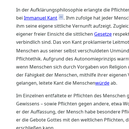
In der Aufklärungsphilosophie erlangte die Pflichtenl
bei
Immanuel Kant
. Ihm zufolge hat jeder Mensc
ihm seine eigene sittliche Vernunft aufzeigt. Zugle
eigener freier Einsicht die sittlichen
Gesetze
respekt
verbindlich sind. Das von Kant proklamierte Leitmo
Menschen aus seiner selbst verschuldeten Unmündi
Pflichtethik. Aufgrund des Autonomieprinzips warnt
wenn Menschen sich durch Vorgaben von Religion 
der Fähigkeit der Menschen, mithilfe ihrer eigenen Ve
gelangen, leitete Kant die Menschen
würde
ab.
Im Einzelnen entfaltete er Pflichten des Menschen ge
Gewissens – sowie Pflichten gegen andere, etwa Wo
er der Auffassung, der Mensch habe besondere Pflich
er die Gebote Gottes mit den weltlichen Pflichten,
erschließen kann.