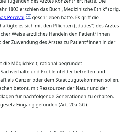
die Tugenden des Arztes konzentriert hatte. Die
hr 1803 erschien das Buch „Medizinische Ethik“ (orig.
as Percival
geschrieben hatte. Es griff die
häftigte es sich mit den Pflichten („duties“) des Arztes
elcher Weise ärztliches Handeln den Patient*innen
mit der Zuwendung des Arztes zu Patient*innen in der
et die Möglichkeit, rational begründet
 Sachverhalte und Problemfelder betreffen und
haft als Ganzer oder dem Staat zugutekommen sollen.
enschen betont, mit Ressourcen der Natur und der
agen für nachfolgende Generationen zu erhalten.
dgesetz Eingang gefunden (Art. 20a GG).