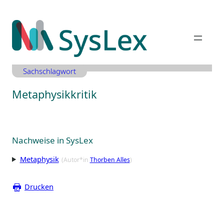
Zum
Inhalt
springen
Sachschlagwort
Metaphysikkritik
Nachweise in SysLex
Metaphysik
(Autor*in
Thorben Alles
)
Drucken