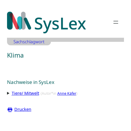
Zum
Inhalt
springen
Sachschlagwort
Klima
Nachweise in SysLex
Tiere/ Mitwelt
(Autor*in
Anne Käfer
)
Drucken