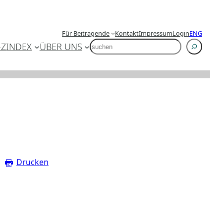
Für Beitragende
Kontakt
Impressum
Login
ENG
SUCHEN
-Z
INDEX
ÜBER UNS
Drucken