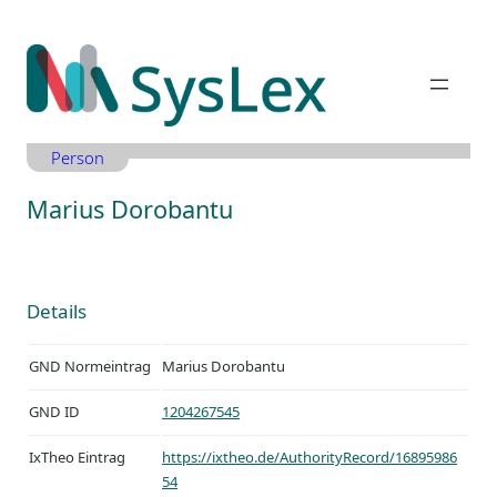
Zum
Inhalt
springen
Person
Marius Dorobantu
Details
GND Normeintrag
Marius Dorobantu
GND ID
1204267545
IxTheo Eintrag
https://ixtheo.de/AuthorityRecord/16895986
54