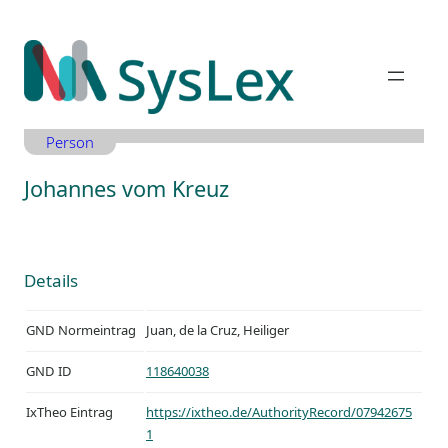
Zum
Inhalt
springen
Person
Johannes vom Kreuz
Details
GND Normeintrag
Juan, de la Cruz, Heiliger
GND ID
118640038
IxTheo Eintrag
https://ixtheo.de/AuthorityRecord/07942675
1