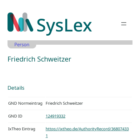
Zum
Inhalt
springen
Person
Friedrich Schweitzer
Details
GND Normeintrag
Friedrich Schweitzer
GND ID
124919332
IxTheo Eintrag
https://ixtheo.de/AuthorityRecord/36807433
1