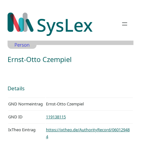
Zum
Inhalt
springen
Person
Ernst-Otto Czempiel
Details
GND Normeintrag
Ernst-Otto Czempiel
GND ID
119138115
IxTheo Eintrag
https://ixtheo.de/AuthorityRecord/06012948
4