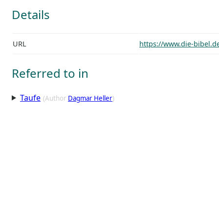
Details
URL
https://www.die-bibel.
Referred to in
Taufe
(Author
Dagmar Heller
)