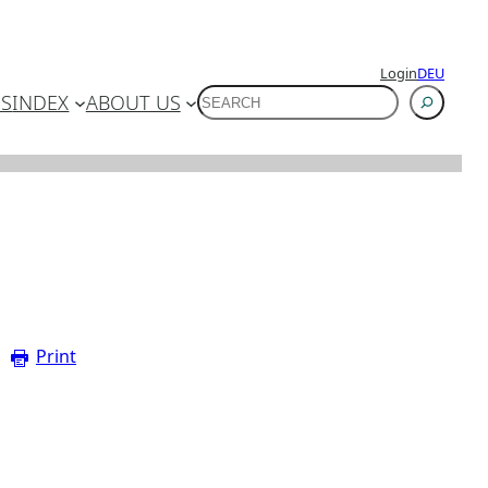
Login
DEU
SUCHEN
ES
INDEX
ABOUT US
Print