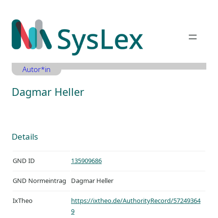
Zum
Inhalt
springen
Autor*in
Dagmar Heller
Details
GND ID
135909686
GND Normeintrag
Dagmar Heller
IxTheo
https://ixtheo.de/AuthorityRecord/57249364
9