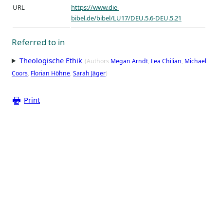
URL
https://www.die-
bibel.de/bibel/LU17/DEU.5.6-DEU.5.21
Referred to in
Theologische Ethik
(Authors
Megan Arndt
Lea Chilian
Michael
Coors
Florian Höhne
Sarah Jäger
)
Print