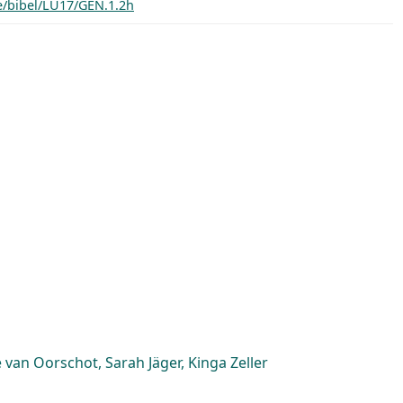
de/bibel/LU17/GEN.1.2h
van Oorschot, Sarah Jäger, Kinga Zeller