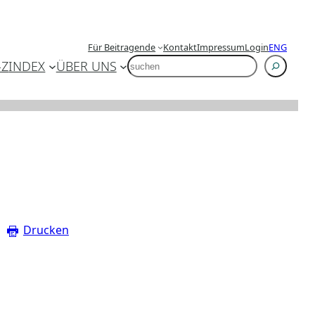
Für Beitragende
Kontakt
Impressum
Login
ENG
SUCHEN
-Z
INDEX
ÜBER UNS
Drucken