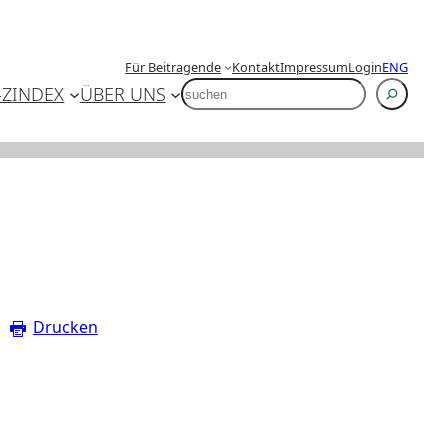
Für Beitragende
Kontakt
Impressum
Login
ENG
SUCHEN
-Z
INDEX
ÜBER UNS
Drucken