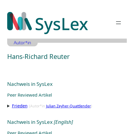
Zum
Inhalt
springen
Autor*in
Hans-Richard Reuter
Nachweis in SysLex
Peer Reviewed Artikel
Frieden
(Autor*in
Julian Zeyher-Quattlender
)
Nachweis in SysLex
[English]
Peer Reviewed Artikel