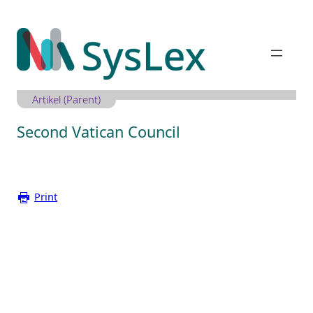
Zum
Inhalt
springen
Artikel (Parent)
Second Vatican Council
Print