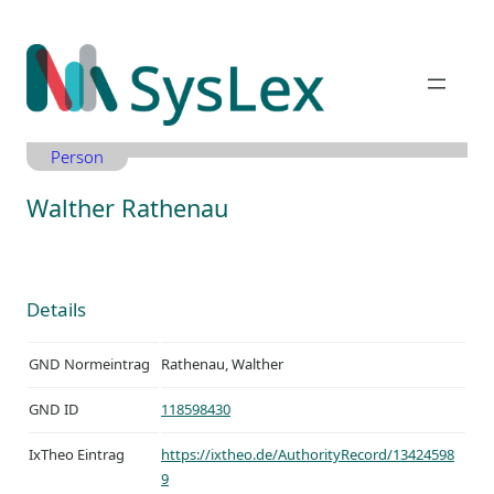
Zum
Inhalt
springen
Person
Walther Rathenau
Details
GND Normeintrag
Rathenau, Walther
GND ID
118598430
IxTheo Eintrag
https://ixtheo.de/AuthorityRecord/13424598
9