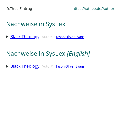
IxTheo Eintrag
https://ixtheo.de/Auth
Nachweise in SysLex
Black Theology
(Autor*in
Jason Oliver Evans
)
Nachweise in SysLex
[English]
Black Theology
(Autor*in
Jason Oliver Evans
)