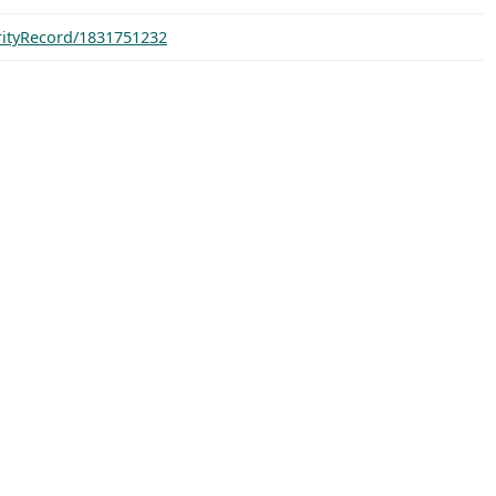
orityRecord/1831751232