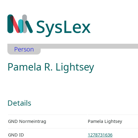
Zum
Inhalt
springen
Person
Pamela R. Lightsey
Details
GND Normeintrag
Pamela Lightsey
GND ID
1278731636