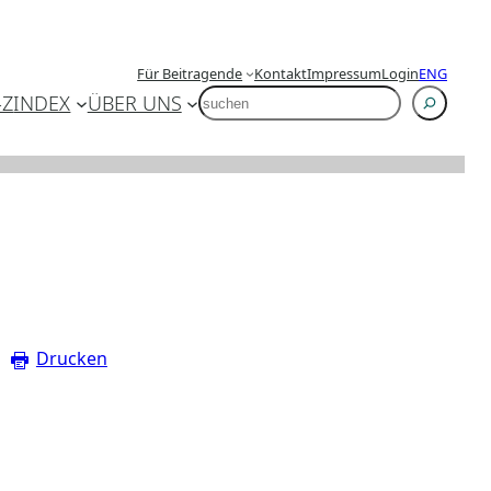
Für Beitragende
Kontakt
Impressum
Login
ENG
SUCHEN
-Z
INDEX
ÜBER UNS
Drucken