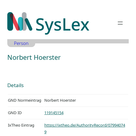
Zum
Inhalt
springen
Person
Norbert Hoerster
Details
GND Normeintrag
Norbert Hoerster
GND ID
119145154
IxTheo Eintrag
https://ixtheo.de/AuthorityRecord/07994074
9