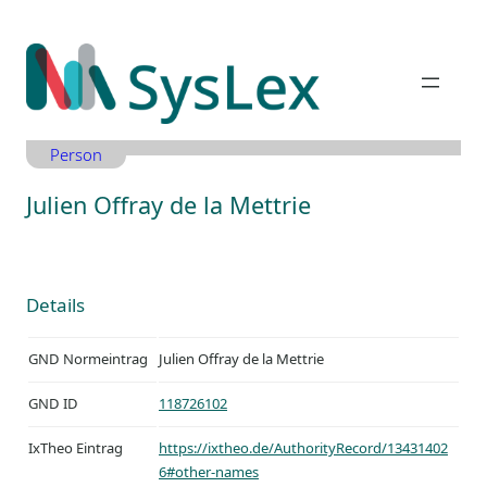
Zum
Inhalt
springen
Person
Julien Offray de la Mettrie
Details
GND Normeintrag
Julien Offray de la Mettrie
GND ID
118726102
IxTheo Eintrag
https://ixtheo.de/AuthorityRecord/13431402
6#other-names