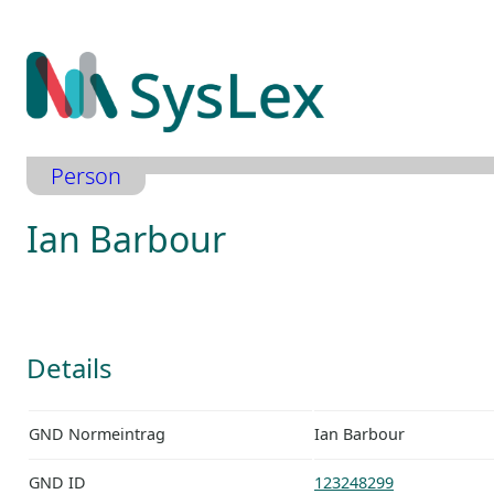
Zum
Inhalt
springen
Person
Ian Barbour
Details
GND Normeintrag
Ian Barbour
GND ID
123248299