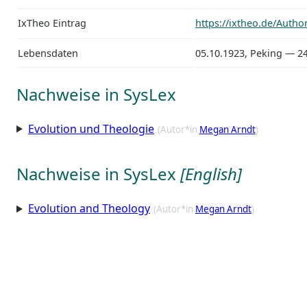
IxTheo Eintrag
https://ixtheo.de/Auth
Lebensdaten
05.10.1923, Peking — 24
Nachweise in SysLex
Evolution und Theologie
(Autor*in
Megan Arndt
)
Nachweise in SysLex
[English]
Evolution and Theology
(Autor*in
Megan Arndt
)