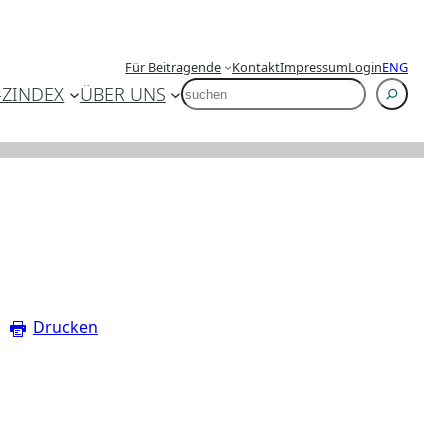
Für Beitragende
Kontakt
Impressum
Login
ENG
SUCHEN
-Z
INDEX
ÜBER UNS
Drucken