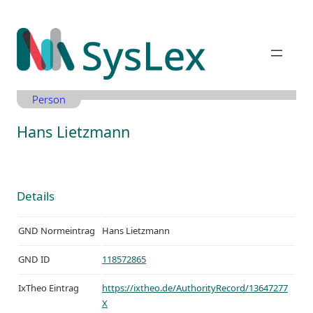
Zum
Inhalt
springen
Person
Hans Lietzmann
Details
GND Normeintrag
Hans Lietzmann
GND ID
118572865
IxTheo Eintrag
https://ixtheo.de/AuthorityRecord/13647277
X