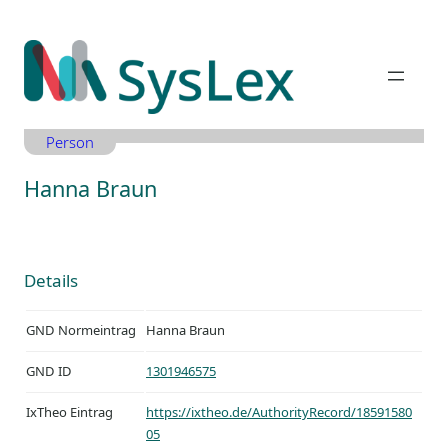
Zum
Inhalt
springen
Person
Hanna Braun
Details
GND Normeintrag
Hanna Braun
GND ID
1301946575
IxTheo Eintrag
https://ixtheo.de/AuthorityRecord/18591580
05