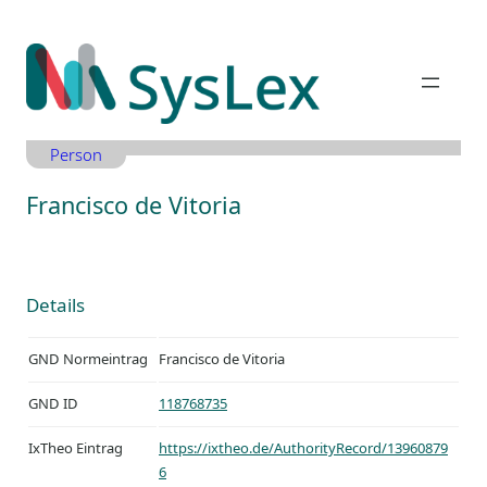
Zum
Inhalt
springen
Person
Francisco de Vitoria
Details
GND Normeintrag
Francisco de Vitoria
GND ID
118768735
IxTheo Eintrag
https://ixtheo.de/AuthorityRecord/13960879
6