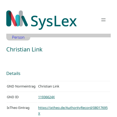
Zum
Inhalt
springen
Person
Christian Link
Details
GND Normeintrag
Christian Link
GND ID
11936624X
IxTheo Eintrag
https://ixtheo.de/AuthorityRecord/08017695
X