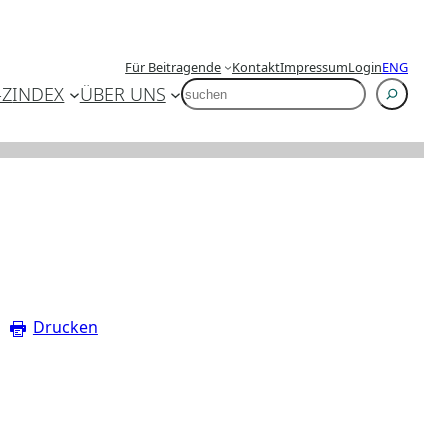
Für Beitragende
Kontakt
Impressum
Login
ENG
SUCHEN
-Z
INDEX
ÜBER UNS
Drucken