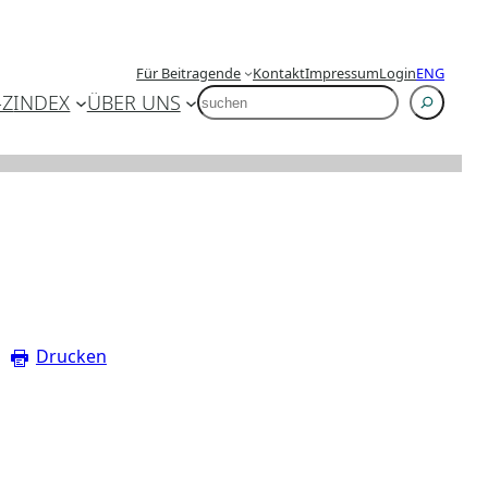
Für Beitragende
Kontakt
Impressum
Login
ENG
SUCHEN
-Z
INDEX
ÜBER UNS
Drucken