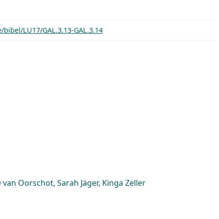
e/bibel/LU17/GAL.3.13-GAL.3.14
van Oorschot, Sarah Jäger, Kinga Zeller