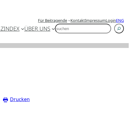
Für Beitragende
Kontakt
Impressum
Login
ENG
SUCHEN
-Z
INDEX
ÜBER UNS
Drucken