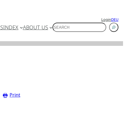
Login
DEU
SUCHEN
ES
INDEX
ABOUT US
Print