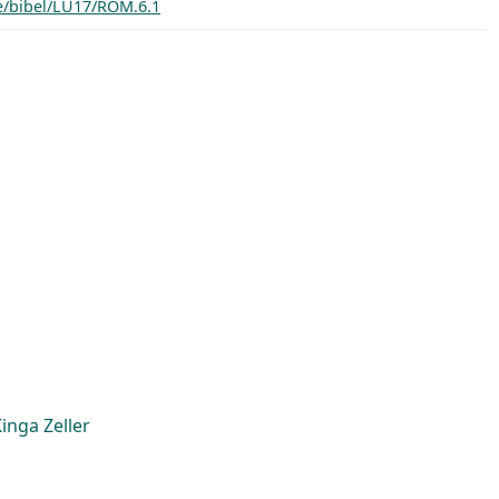
de/bibel/LU17/ROM.6.1
inga Zeller