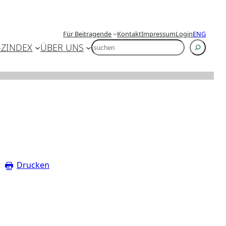
Für Beitragende
Kontakt
Impressum
Login
ENG
SUCHEN
-Z
INDEX
ÜBER UNS
Drucken