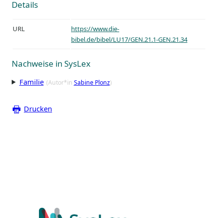
Details
URL
https://www.die-
bibel.de/bibel/LU17/GEN.21.1-GEN.21.34
Nachweise in SysLex
Familie
(Autor*in
Sabine Plonz
)
Drucken