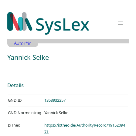
Zum
Inhalt
springen
Autor*in
Yannick Selke
Details
GND ID
1353932257
GND Normeintrag
Yannick Selke
IxTheo
https://ixtheo.de/AuthorityRecord/19152094
71