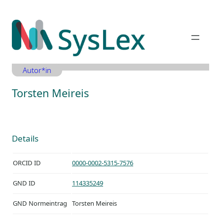
Zum
Inhalt
springen
Autor*in
Torsten Meireis
Details
ORCID ID
0000-0002-5315-7576
GND ID
114335249
GND Normeintrag
Torsten Meireis