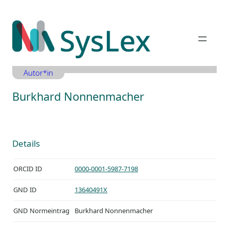
Zum
Inhalt
springen
Autor*in
Burkhard Nonnenmacher
Details
ORCID ID
0000-0001-5987-7198
GND ID
13640491X
GND Normeintrag
Burkhard Nonnenmacher