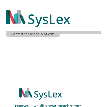
Zum
Inhalt
springen
Contact for article requests
Hauptverantwortlich herausgegeben von: