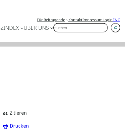
Für Beitragende
Kontakt
Impressum
Login
ENG
SUCHEN
-Z
INDEX
ÜBER UNS
Zitieren
Drucken