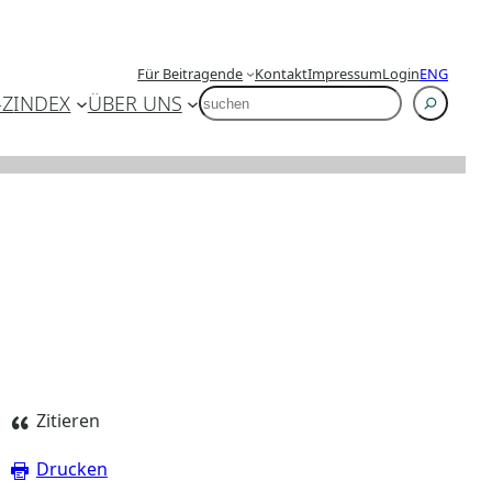
Für Beitragende
Kontakt
Impressum
Login
ENG
SUCHEN
-Z
INDEX
ÜBER UNS
Zitieren
Drucken