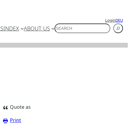
Login
DEU
SUCHEN
ES
INDEX
ABOUT US
Quote as
Print