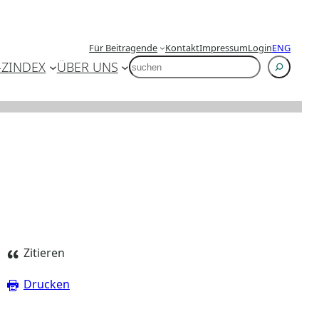
Für Beitragende
Kontakt
Impressum
Login
ENG
SUCHEN
-Z
INDEX
ÜBER UNS
Zitieren
Drucken